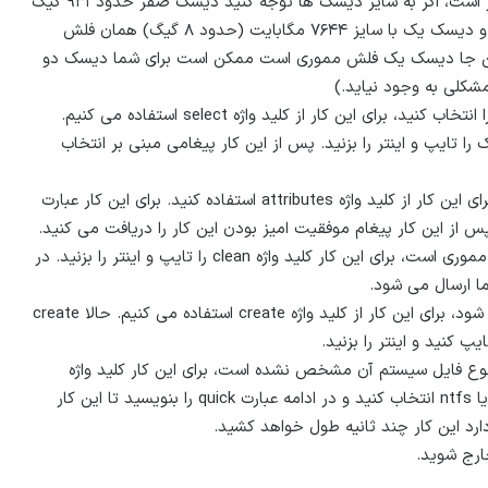
حالا لیستی از دیسک ها را می بینید و شروع آن هم با صفر است، اگر به سایز دیسک ها توجه کنید دیسک صفر حدود ۹۳۱ گیگ
است پس دیسک اصلی شماست به این دیسک کاری نداریم و دیسک یک با سایز ۷۶۴۴ مگابایت (حدود ۸ گیگ) همان فلش
این جا دیسک یک فلش مموری است ممکن است برای شما دیسک دو
شکلی به وجود نیاید.)
۳- حالا باید فلش مموری را که در این جا دیسک یک است را انتخاب کنید، برای این کار از کلید واژه select استفاده می کنیم.
ید و سپس عبارت disk و شماره دیسک را تایپ و اینتر را بزنید. پس از این کار پیغامی مبنی بر انتخاب
۴- سپس باید ویژگی readonly بودن فلش را از بین ببرید، برای این کار از کلید واژه attributes استفاده کنید. برای این کار عبارت
۵- کار بعدی که باید انجام بدهید پاک کردن محتوای فلش مموری است، برای این کار کلید واژه clean را تایپ و اینتر را بزنید. در
ما ارسال می شود.
۶- بعد از کلین کردن باید پارتیشن بندی فلش مموری انجام شود، برای این کار از کلید واژه create استفاده می کنیم. حالا create
نوع فایل سیستم آن مشخص نشده است، برای این کار کلید واژه
format را تایپ و در ادامه نوع فایل سیستم را برابر fat32 یا ntfs انتخاب کنید و در ادامه عبارت quick را بنویسید تا این کار
د این کار چند ثانیه طول خواهد کشید.