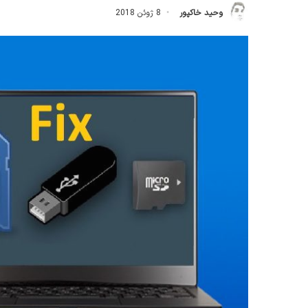
وحید خاکپور
8 ژوئن 2018