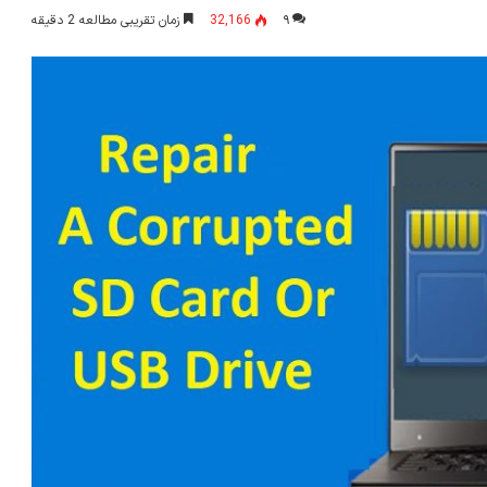
۹
32,166
زمان تقریبی مطالعه 2 دقیقه