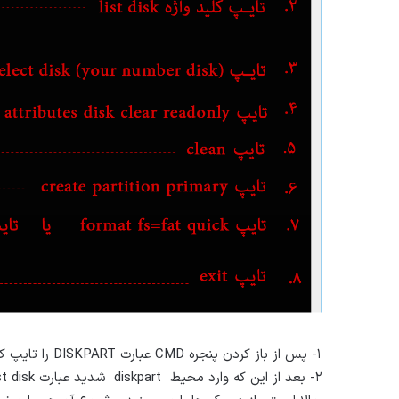
۱- پس از باز کردن پنجره CMD عبارت DISKPART را تایپ کنید تا وارد محیط دیسک پارت شوید.