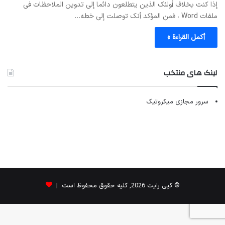
إذا کنت بخلاف أولئک الذین یتطلعون دائما إلى تدوین الملاحظات فی
ملفات Word ، فمن المؤکد أنک توصلت إلى خطه…
أكمل القراءة »
لینک های منتخب
سرور مجازی میکروتیک
© کپی رایت 2026, کلیه حقوق محفوظ است |