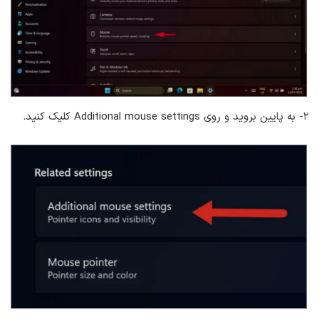
۲- به پایین بروید و روی Additional mouse settings کلیک کنید.