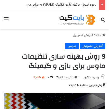
نحوه تبدیل حافظه کارت گرافیک (VRAM) به درایو مجازی (RAM Disk) در ویندوز
جستجو برای
منو
خانه
/
آموزش تصویری
آموزش تصویری
بررسی
9 روش بهینه سازی تنظیمات
ماوس برای بازی و گیمینگ
وحید خاکپور
20 آگوست 2023
۰
3,755
زمان تقریبی مطالعه 5 دقیقه