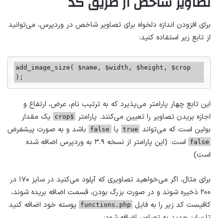
تصاویر شاخص
از طریق کد
برای افزودن اندازه دلخواه برای تصاویر شاخص در وردپرس، می‌توانید
از تابع زیر استفاده کنید:
add_image_size( $name, $width, $height, $crop 
);
این تابع چهار پارامتر می‌پذیرد که به ترتیب نام، عرض، ارتفاع و
اجازه بریدن تصاویر را تعیین می‌کنند. پارامتر
یک مقدار
$crop
بولین است که می‌تواند
یا
باشد و به صورت پیشفرض
false
true
است. (این پارامتر از نسخه ۳.۹ به وردپرس اضافه شده
false
است)
برای مثال، اگر می‌خواهید تصاویری که آپلود می‌کنید در سایز ۱۷۰ در
۲۰۰ ذخیره شوند و در صورت بزرگ بودن، قسمت اضافه بریده شوند،
کافیست کد زیر را به فایل
پوسته خود اضافه کنید
functions.php
تا سایز جدید به تصاویر اضافه شود: