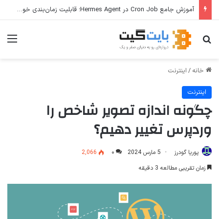
ترفندهای Copilot برای کار و افزایش بهره‌وری
جستجو برای
منو
خانه
/
اینترنت
اینترنت
چگونه اندازه تصویر شاخص را
وردپرس تغییر دهیم؟
پوریا گودرز
5 مارس 2024
۰
2,066
زمان تقریبی مطالعه 3 دقیقه