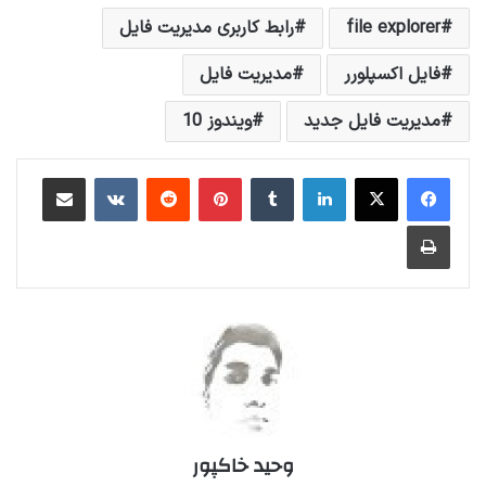
file explorer
رابط کاربری مدیریت فایل
فایل اکسپلورر
مدیریت فایل
مدیریت فایل جدید
ویندوز 10
لینکداین
تامبلر
پینتریست
Reddit
VKontakte
اشتراک گذاری با ایمیل
چاپ
وحید خاکپور