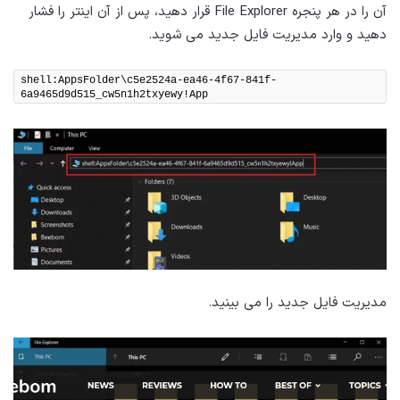
آن را در هر پنجره File Explorer قرار دهید، پس از آن اینتر را فشار
دهید و وارد مدیریت فایل جدید می شوید.
shell:AppsFolder\c5e2524a-ea46-4f67-841f-
6a9465d9d515_cw5n1h2txyewy!App
مدیریت فایل جدید را می بینید.