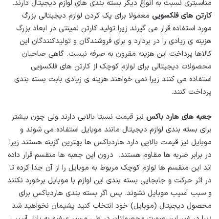
مناسبتری نسبت به انواع دیگر بسته بندی های لوازم دیجیتال دارند.
کارتن های فلکسویی
معمولا برای پک کردن لوازم دیجیتالی بزرگ
مورد استفاده قرار می گیرند زیرا تولید کارتن لمینتی در ابعاد بزرگ
هزینه ی زیادی را در بردارد و برای فروشندگان و تولیدکنندگان این
کالاها پرداخت این هزینه مقرون به صرفه نیست. گاهی صاحبان
محصولات دیجیتالی برای لوازم کوچک از کارتن های فلکسویی
استفاده می کنند زیرا نمی خواهند هزینه ی زیادی بابت بسته بندی
پرداخت کنند.
جعبه های هارد باکس
نیز قیمت نسبتا بالایی دارند ولی چون بیشتر
برای بسته بندی لوازم دیجیتال مانند موبایل استفاده می شوند و
موبایل نیز قیمت بالایی دارد هاردباکس ها بهترین گزینه هستند زیرا
در برابر ضربه ها مقاوم هستند. درون این جعبه ها منقسم قرار داده
اند این منقسم ها لوازم کوچک مربوط به موبایل را از آن جدا کرده تا
در اثر حرکت و جابجایی بسته بندی این لوازم با موبایل برخورد نکنند
و سبب آسیب موبایل نشوند. پس اگر بسته بندی هاردباکس برای
محصول دیجیتال (موبایل) خود انتخاب کنید پشیمان نخواهید شد
زیرا در غیر این صورت محصولتان در طی مسیر عرضه به بازار آسیب