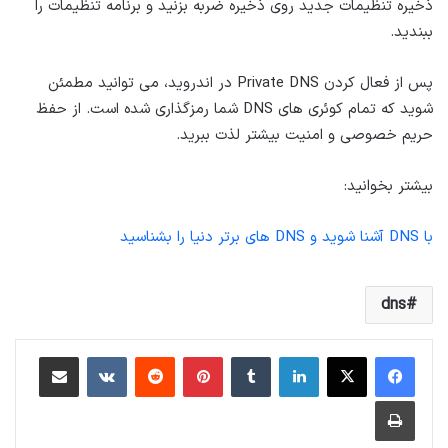
ذخیره تنظیمات جدید روی ذخیره ضربه بزنید و برنامه تنظیمات را
ببندید.
پس از فعال کردن Private DNS در اندروید، می توانید مطمئن
شوید که تمام کوئری های DNS شما رمزگذاری شده است. از حفظ
حریم خصوصی و امنیت بیشتر لذت ببرید.
بیشتر بخوانید:
با DNS آشنا شوید و DNS های برتر دنیا را بشناسید
dns
لینکداین
تامبلر
پینتریست
Reddit
VKontakte
اشتراک گذاری با ایمیل
چاپ